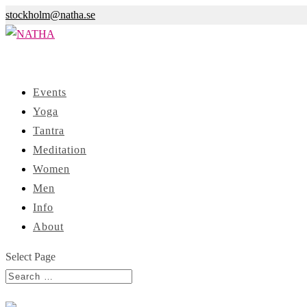
stockholm@natha.se
Events
Yoga
Tantra
Meditation
Women
Men
Info
About
Select Page