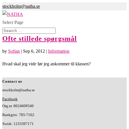
stockholm@natha.se
Select Page
Ofte stillede spørgsmål
by
Sofian
|
Sep 6, 2012
|
Information
Hvad skal jeg vide før jeg ankommer til klassen?
Contact us
stockholm@natha.se
Facebook
Org.nr. 8024609540
Bankgiro:
785-7162
Swish:
1233397171