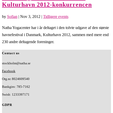
Kulturhavn 2012-konkurrencen
by
Sofian
|
Nov 3, 2012
|
Tidligere events
Natha Yogacenter har i år deltaget i den tolvte udgave af den største
havnefestival i Danmark, Kulturhavn 2012, sammen med mere end
230 andre deltagende foreninger.
Contact us
stockholm@natha.se
Facebook
Org.nr. 8024609540
Bankgiro:
785-7162
Swish:
1233397171
GDPR