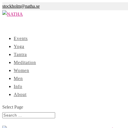
stockholm@natha.se
Events
Yoga
Tantra
Meditation
Women
Men
Info
About
Select Page