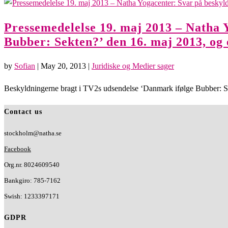
Pressemedelelse 19. maj 2013 – Natha 
Bubber: Sekten?’ den 16. maj 2013, og e
by
Sofian
|
May 20, 2013
|
Juridiske og Medier sager
Beskyldningerne bragt i TV2s udsendelse ‘Danmark ifølge Bubber: Sekt
Contact us
stockholm@natha.se
Facebook
Org.nr. 8024609540
Bankgiro:
785-7162
Swish:
1233397171
GDPR