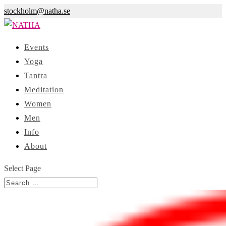
stockholm@natha.se
Events
Yoga
Tantra
Meditation
Women
Men
Info
About
Select Page