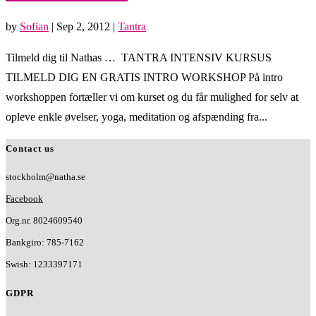
by
Sofian
|
Sep 2, 2012
|
Tantra
Tilmeld dig til Nathas … TANTRA INTENSIV KURSUS
TILMELD DIG EN GRATIS INTRO WORKSHOP På intro
workshoppen fortæller vi om kurset og du får mulighed for selv at
opleve enkle øvelser, yoga, meditation og afspænding fra...
Contact us
stockholm@natha.se
Facebook
Org.nr. 8024609540
Bankgiro:
785-7162
Swish:
1233397171
GDPR