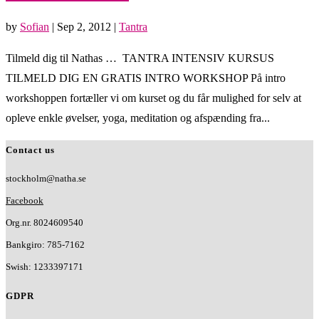
by
Sofian
|
Sep 2, 2012
|
Tantra
Tilmeld dig til Nathas … TANTRA INTENSIV KURSUS
TILMELD DIG EN GRATIS INTRO WORKSHOP På intro
workshoppen fortæller vi om kurset og du får mulighed for selv at
opleve enkle øvelser, yoga, meditation og afspænding fra...
Contact us
stockholm@natha.se
Facebook
Org.nr. 8024609540
Bankgiro:
785-7162
Swish:
1233397171
GDPR