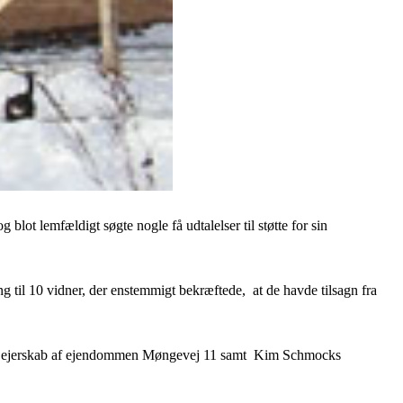
ot lemfældigt søgte nogle få udtalelser til støtte for sin
g til 10 vidner, der enstemmigt bekræftede, at de havde tilsagn fra
elle ejerskab af ejendommen Møngevej 11 samt Kim Schmocks