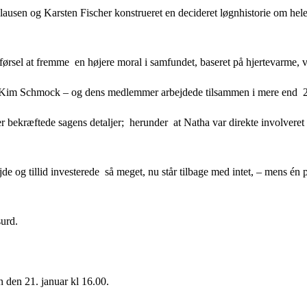
usen og Karsten Fischer konstrueret en decideret løgnhistorie om hele
el at fremme en højere moral i samfundet, baseret på hjertevarme, vens
 på Kim Schmock – og dens medlemmer arbejdede tilsammen i mere end 2
er bekræftede sagens detaljer; herunder at Natha var direkte involveret
jde og tillid investerede så meget, nu står tilbage med intet, – mens én p
surd.
 den 21. januar kl 16.00.