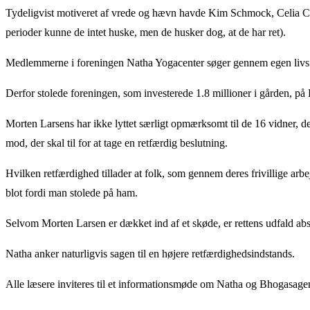
Tydeligvist motiveret af vrede og hævn havde Kim Schmock, Celia Cla
perioder kunne de intet huske, men de husker dog, at de har ret).
Medlemmerne i foreningen Natha Yogacenter søger gennem egen livsførs
Derfor stolede foreningen, som investerede 1.8 millioner i gården,
Morten Larsens har ikke lyttet særligt opmærksomt til de 16 vidner, d
mod, der skal til for at tage en retfærdig beslutning.
Hvilken retfærdighed tillader at folk, som gennem deres frivillige arbe
blot fordi man stolede på ham.
Selvom Morten Larsen er dækket ind af et skøde, er rettens udfald ab
Natha anker naturligvis sagen til en højere retfærdighedsindstands.
Alle læsere inviteres til et informationsmøde om Natha og Bhogasagen