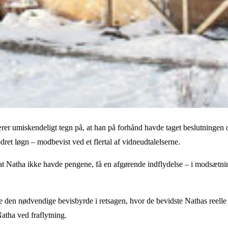
umiskendeligt tegn på, at han på forhånd havde taget beslutningen og bl
dret løgn – modbevist ved et flertal af vidneudtalelserne.
at Natha ikke havde pengene, få en afgørende indflydelse – i modsætnin
fte den nødvendige bevisbyrde i retsagen, hvor de bevidste Nathas re
Natha ved fraflytning.