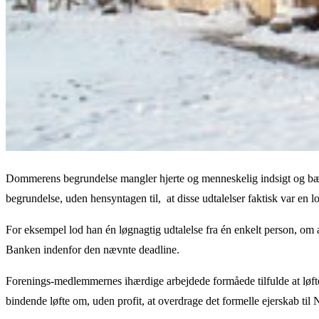
Dommerens begrundelse mangler hjerte og menneskelig indsigt og bærer 
begrundelse, uden hensyntagen til, at disse udtalelser faktisk var en lo
For eksempel lod han én løgnagtig udtalelse fra én enkelt person, om 
Banken indenfor den nævnte deadline.
Forenings-medlemmernes ihærdige arbejdede formåede tilfulde at lø
bindende løfte om, uden profit, at overdrage det formelle ejerskab til 