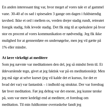
En anden interessant ting var, hvor meget af vores tale er af gammel
vane. 30-40 af os sad i spisesalen 3 gange om dagen i fuldstændig
tavshed. Ikke et ord i mellem os, verden drejer stadig rundt, retreatet
foregik stadig, folk levede stadig. Det fik mig til at spekulere på hvor
stor en procent af vores kommunikation er nødvendig. Jeg fik ikke
mulighed for at gennemføre en undersøgelse, men jeg vil gætte på
1% eller mindre.
At lære virkeligt at meditere
Som jeg nævnte var meditationen den del, jeg så mindst frem til. Et
ildevarslende tegn, givet at jeg faktisk var på en meditationslejr. Men
jeg må sige at selve kurset (jeg vil kalde det et kursus, for det er
hvad det var) var fantastisk – i indhold og struktur. Der var foredrag
før hver meditation. Før jeg deltog var det eneste, jeg kunne tænke
på, som var mere kedeligt end at meditere, et foredrag om
meditation. Til min fuldkomne overraskelse fandt jeg