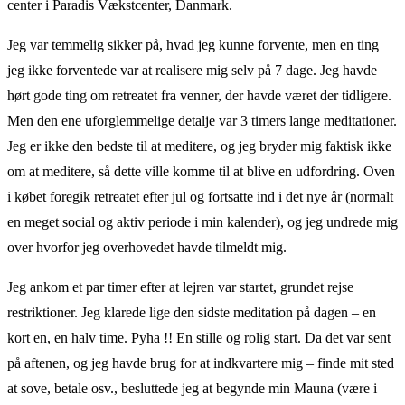
center i Paradis Vækstcenter, Danmark.
Jeg var temmelig sikker på, hvad jeg kunne forvente, men en ting
jeg ikke forventede var at realisere mig selv på 7 dage. Jeg havde
hørt gode ting om retreatet fra venner, der havde været der tidligere.
Men den ene uforglemmelige detalje var 3 timers lange meditationer.
Jeg er ikke den bedste til at meditere, og jeg bryder mig faktisk ikke
om at meditere, så dette ville komme til at blive en udfordring. Oven
i købet foregik retreatet efter jul og fortsatte ind i det nye år (normalt
en meget social og aktiv periode i min kalender), og jeg undrede mig
over hvorfor jeg overhovedet havde tilmeldt mig.
Jeg ankom et par timer efter at lejren var startet, grundet rejse
restriktioner. Jeg klarede lige den sidste meditation på dagen – en
kort en, en halv time. Pyha !! En stille og rolig start. Da det var sent
på aftenen, og jeg havde brug for at indkvartere mig – finde mit sted
at sove, betale osv., besluttede jeg at begynde min Mauna (være i