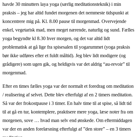
havde 30 minutters laya yoga (særlig meditationsteknik) i min
praksis – jeg har altid fundet morgenen det nemmeste tidspunkt at
koncentrere mig på. Kl. 8.00 pause til morgenmad. Overvejende
enkel, vegetarisk mad, men meget nærende, naturlig og sund. Fælles
yoga begyndte kl 8.30 hver morgen, og det var altid lidt
problematisk at gå lige fra spisesalen til yogarummet (yoga praksis
bør ikke udføres efter et fuldt måltid). Jeg blev lidt modigere (og
grådigere) som ugen gik, og heldigvis var det aldrig “au-revoir” til
morgenmad.
Efter en times fælles yoga var der normalt et foredrag om meditation
/ realisering af selvet. Dette blev efterfulgt af en 2 timers meditation.
Så var der frokostpause i 3 timer. En halv time til at spise, så lidt tid
til at gå en tur, kontemplere, praktisere mere yoga, læse noter fra om
morgenen, sove … hvad man selv end ønskede. Om eftermiddagen
var der en anden forelæsning efterfulgt af ”den store” – en 3 timers