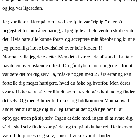
og jeg var ligesådan.
Jeg var ikke sikker på, om hvad jeg følte var “rigtigt” eller så
begejstret for min åbenbaring, at jeg følte at hele verden skulle vide
det. Hvis bare alle kunne forstå og acceptere min åbenbaring kunne
jeg personligt hæve bevidsthed over hele kloden !!
Normalt ville jeg dele dette. Men det at være ude af stand til at tale
havde en overraskende effekt. Du går dybere ind i tingene – for at
validere det for dig selv. Ja, måske nogen med 25 års erfaring kan
fortælle dig meget hurtigere, hvad du følte og hvorfor. Men deres
svar vil ikke være så værdifuldt, som hvis du går dybt ind og finder
det selv. Og med 3 timer til frokost og fuldkommen Mauna hvad
andet har du at tage dig til? Jeg fandt at det også hjælper til at
opbygge troen på sig selv. Ingen at dele med, ingen til at svare dig,
så du skal selv finde svar på det og tro på at du har ret. Dette er en
værdifuld proces i sig selv, uanset hvilke svar du finder.