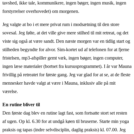
tavshed, ikke tale, kommunikere, ingen bøger, ingen musik, ingen
forstyrrelser overhovedet) om morgenen.
Jeg valgte at bo i et mere privat rum i modsætning til den store
sovesal. Jeg følte, at det ville give mere stilhed til mit retreat, og det
viste sig også at være sandt. Den næste morgen var en tidlig start og
stilheden begyndte for alvor. Sim-kortet ud af telefonen for at fjerne
fristelsen, mp3-afspiller gemt væk, ingen bøger, ingen computer,
ingen læse materialer (bortset fra kursusprogrammet). I år var Mauna
frivillig på retreatet for første gang. Jeg var glad for at se, at de fleste
mennesker havde valgt at være i Mauna, inklusiv alle på mit
værelse.
En rutine bliver til
Den første dag blev en rutine lagt fast, som fortsatte stort set resten
af ugen. Op kl. 6.30 for at undgå køen til bruserne. Starte min yoga
praksis og tapas (indre selvdisciplin, daglig praksis) kl. 07.00. Jeg