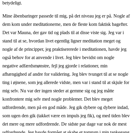
betydeligt.
Mine åbenbaringer passede til mig, på det niveau jeg er på. Nogle af
dem kom under meditationerne, men de fleste kom faktisk bagefter.
Det var Mauna, der gav tid og plads til at disse viste sig. Jeg var i
stand til at se, hvordan livet egentlig ligner meditation meget og
nogle af de principper, jeg praktisererede i meditationen, havde jeg
også behov for at anvende i livet. Jeg blev bevidst om nogle
negative adfærdsmønstre, fejl jeg gjorde i relationer, min
afhængighed af andre for validering. Jeg blev tvunget til at se nogle
ting i øjnene, som jeg allerede vidste, men var i stand til at skjule for
mig selv. Nu var der ingen steder at gemme sig og jeg måtte
konfrontere mig selv med nogle problemer. Det blev meget
udfordrende, men på en god måde. Jeg gik dybere og dybere indad,
som ugen den gik (takket være en impuls jeg fik), og med tiden blev
det mere og mere udfordrende. De sidste par dage var nok de mest
udfordrende. Jeg havde formået at skabe et tomrum i min tankegang