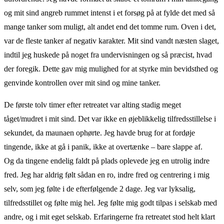
og mit sind angreb rummet intenst i et forsøg på at fylde det med så
mange tanker som muligt, alt andet end det tomme rum. Oven i det,
var de fleste tanker af negativ karakter. Mit sind vandt næsten slaget,
indtil jeg huskede på noget fra undervisningen og så præcist, hvad
der foregik. Dette gav mig mulighed for at styrke min bevidsthed og
genvinde kontrollen over mit sind og mine tanker.
De første tolv timer efter retreatet var alting stadig meget
tåget/mudret i mit sind. Det var ikke en øjeblikkelig tilfredsstillelse i
sekundet, da maunaen ophørte. Jeg havde brug for at fordøje
tingende, ikke at gå i panik, ikke at overtænke – bare slappe af.
Og da tingene endelig faldt på plads oplevede jeg en utrolig indre
fred. Jeg har aldrig følt sådan en ro, indre fred og centrering i mig
selv, som jeg følte i de efterfølgende 2 dage. Jeg var lyksalig,
tilfredsstillet og følte mig hel. Jeg følte mig godt tilpas i selskab med
andre, og i mit eget selskab. Erfaringerne fra retreatet stod helt klart