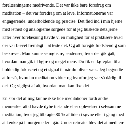
forelæsningerne medrivende. Det var ikke bare foredrag om
meditation – det var foredrag om at leve. Informationerne var
engagerende, underholdende og præcise. Det flød ind i min hjerne
med lethed og analogierne sørgede for at jeg huskede detaljerne.
Efter hver forelæsning havde vi en mulighed for at praktisere hvad
der var blevet fremlagt – at teste det. Og alt foregik fuldstændig som
beskrevet. Man kunne se mønstre, tendenser, hvor det gik galt,
hvordan man gik til højre og meget mere. Du fik en køreplan til at
holde dig fokuseret og et signal til når du bliver væk. Jeg begyndte
at forstå, hvordan meditation virker og hvorfor jeg var så dårlig til
det. Og vigtigst af alt, hvordan man kan fixe det.
En stor del af mig kunne ikke lide meditationer fordi andre
mennesker altid havde dybe tilstande eller oplevelser i selvsamme
meditation, hvor jeg tilbragte 80 % af tiden i søvne eller i gang med
at tænke på i morgen eller i går. Under retreatet blev det at meditere