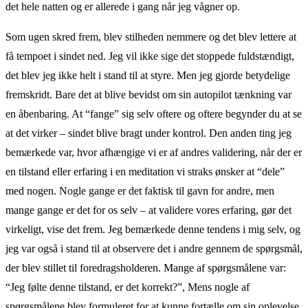
det hele natten og er allerede i gang når jeg vågner op.
Som ugen skred frem, blev stilheden nemmere og det blev lettere at
få tempoet i sindet ned. Jeg vil ikke sige det stoppede fuldstændigt,
det blev jeg ikke helt i stand til at styre. Men jeg gjorde betydelige
fremskridt. Bare det at blive bevidst om sin autopilot tænkning var
en åbenbaring. At “fange” sig selv oftere og oftere begynder du at se
at det virker – sindet blive bragt under kontrol. Den anden ting jeg
bemærkede var, hvor afhængige vi er af andres validering, når der er
en tilstand eller erfaring i en meditation vi straks ønsker at “dele”
med nogen. Nogle gange er det faktisk til gavn for andre, men
mange gange er det for os selv – at validere vores erfaring, gør det
virkeligt, vise det frem. Jeg bemærkede denne tendens i mig selv, og
jeg var også i stand til at observere det i andre gennem de spørgsmål,
der blev stillet til foredragsholderen. Mange af spørgsmålene var:
“Jeg følte denne tilstand, er det korrekt?”, Mens nogle af
spørgsmålene blev formuleret for at kunne fortælle om sin oplevelse,