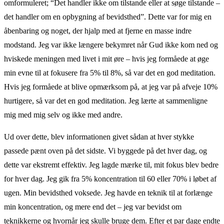
omformuleret; “Det handler ikke om tilstande eller at søge tilstande –
det handler om en opbygning af bevidsthed”. Dette var for mig en
åbenbaring og noget, der hjalp med at fjerne en masse indre
modstand. Jeg var ikke længere bekymret når Gud ikke kom ned og
hviskede meningen med livet i mit øre – hvis jeg formåede at øge
min evne til at fokusere fra 5% til 8%, så var det en god meditation.
Hvis jeg formåede at blive opmærksom på, at jeg var på afveje 10%
hurtigere, så var det en god meditation. Jeg lærte at sammenligne
mig med mig selv og ikke med andre.
Ud over dette, blev informationen givet sådan at hver stykke
passede pænt oven på det sidste. Vi byggede på det hver dag, og
dette var ekstremt effektiv. Jeg lagde mærke til, mit fokus blev bedre
for hver dag. Jeg gik fra 5% koncentration til 60 eller 70% i løbet af
ugen. Min bevidsthed voksede. Jeg havde en teknik til at forlænge
min koncentration, og mere end det – jeg var bevidst om
teknikkerne og hvornår jeg skulle bruge dem. Efter et par dage endte