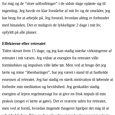
for mig og de “store udfordringer” i de sidste dage opløste sig til
ingenting. Jeg havde en klar forståelse af mit liv og de områder, jeg
har brug for at arbejde på. Jeg forstod, hvordan alting er forbundet
med hinanden. Det er muligvis de lykkeligste 2 dage i mit liv,
opfyldt på alle planer.
Effekterne efter retreatet
Tiden skruet frem 15 dage, og jeg kan stadig mærke virkningerne af
retreatet i mit væsen. Jeg vidste at energien fra retreatet ville
formindskes og impulsen ville løbe tør. Men ved at bruge det jeg
lærte og mine “åbenbaringer”, har jeg været i stand til at fastholde
essensen af retreatet. Jeg har stadig en stærk motivation til løbende at
forbedre min meditation og bevidsthed. Jeg genkalder stadig
energien af lejren regelmæssigt for at give en frisk impuls til min
praksis (noget vi lærte at gøre). Det er sværere uden for retreatet,
men ved at forstå, hvordan tingende fungerer hjælper det mig til at