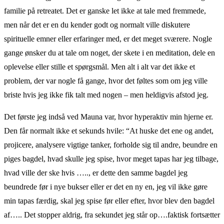
familie på retreatet. Det er ganske let ikke at tale med fremmede,
men når det er en du kender godt og normalt ville diskutere
spirituelle emner eller erfaringer med, er det meget sværere. Nogle
gange ønsker du at tale om noget, der skete i en meditation, dele en
oplevelse eller stille et spørgsmål. Men alt i alt var det ikke et
problem, der var nogle få gange, hvor det føltes som om jeg ville
briste hvis jeg ikke fik talt med nogen – men heldigvis afstod jeg.
Det første jeg indså ved Mauna var, hvor hyperaktiv min hjerne er.
Den får normalt ikke et sekunds hvile: “At huske det ene og andet,
projicere, analysere vigtige tanker, forholde sig til andre, beundre en
piges bagdel, hvad skulle jeg spise, hvor meget tapas har jeg tilbage,
hvad ville der ske hvis ….., er dette den samme bagdel jeg
beundrede før i nye bukser eller er det en ny en, jeg vil ikke gøre
min tapas færdig, skal jeg spise før eller efter, hvor blev den bagdel
af….. Det stopper aldrig, fra sekundet jeg står op….faktisk fortsætter