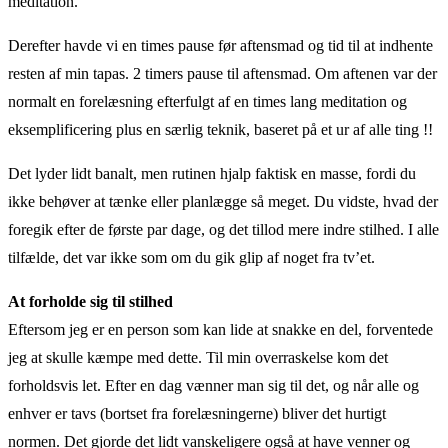
meditation.
Derefter havde vi en times pause før aftensmad og tid til at indhente
resten af ​​min tapas. 2 timers pause til aftensmad. Om aftenen var der
normalt en forelæsning efterfulgt af en times lang meditation og
eksemplificering plus en særlig teknik, baseret på et ur af alle ting !!
Det lyder lidt banalt, men rutinen hjalp faktisk en masse, fordi du
ikke behøver at tænke eller planlægge så meget. Du vidste, hvad der
foregik efter de første par dage, og det tillod mere indre stilhed. I alle
tilfælde, det var ikke som om du gik glip af noget fra tv’et.
At forholde sig til stilhed
Eftersom jeg er en person som kan lide at snakke en del, forventede
jeg at skulle kæmpe med dette. Til min overraskelse kom det
forholdsvis let. Efter en dag vænner man sig til det, og når alle og
enhver er tavs (bortset fra forelæsningerne) bliver det hurtigt
normen. Det gjorde det lidt vanskeligere også at have venner og