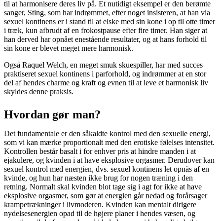
til at harmonisere deres liv på. Et nutidigt eksempel er den berømte
sanger, Sting, som har indrømmet, efter noget insisteren, at han via
sexuel kontinens er i stand til at elske med sin kone i op til otte timer
i træk, kun afbrudt af en frokostpause efter fire timer. Han siger at
han derved har opnået enestående resultater, og at hans forhold til
sin kone er blevet meget mere harmonisk.
Også Raquel Welch, en meget smuk skuespiller, har med succes
praktiseret sexuel kontinens i parforhold, og indrømmer at en stor
del af hendes charme og kraft og evnen til at leve et harmonisk liv
skyldes denne praksis.
Hvordan gør man?
Det fundamentale er den såkaldte kontrol med den sexuelle energi,
som vi kan mærke proportionalt med den erotiske følelses intensitet.
Kontrollen består basalt i for enhver pris at hindre manden i at
ejakulere, og kvinden i at have eksplosive orgasmer. Derudover kan
sexuel kontrol med energien, dvs. sexuel kontinens let opnås af en
kvinde, og hun har næsten ikke brug for nogen træning i den
retning. Normalt skal kvinden blot tage sig i agt for ikke at have
eksplosive orgasmer, som gør at energien går nedad og forårsager
krampetrækninger i livmoderen. Kvinden kan mentalt dirigere
nydelsesenergien opad til de højere planer i hendes væsen, og