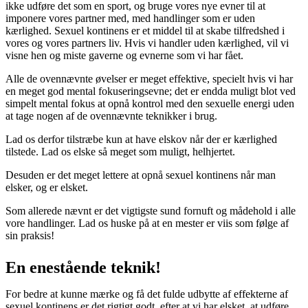
ikke udføre det som en sport, og bruge vores nye evner til at
imponere vores partner med, med handlinger som er uden
kærlighed. Sexuel kontinens er et middel til at skabe tilfredshed i
vores og vores partners liv. Hvis vi handler uden kærlighed, vil vi
visne hen og miste gaverne og evnerne som vi har fået.
Alle de ovennævnte øvelser er meget effektive, specielt hvis vi har
en meget god mental fokuseringsevne; det er endda muligt blot ved
simpelt mental fokus at opnå kontrol med den sexuelle energi uden
at tage nogen af de ovennævnte teknikker i brug.
Lad os derfor tilstræbe kun at have elskov når der er kærlighed
tilstede. Lad os elske så meget som muligt, helhjertet.
Desuden er det meget lettere at opnå sexuel kontinens når man
elsker, og er elsket.
Som allerede nævnt er det vigtigste sund fornuft og mådehold i alle
vore handlinger. Lad os huske på at en mester er viis som følge af
sin praksis!
En enestående teknik!
For bedre at kunne mærke og få det fulde udbytte af effekterne af
sexuel kontinens er det rigtigt godt ,efter at vi har elsket, at udføre