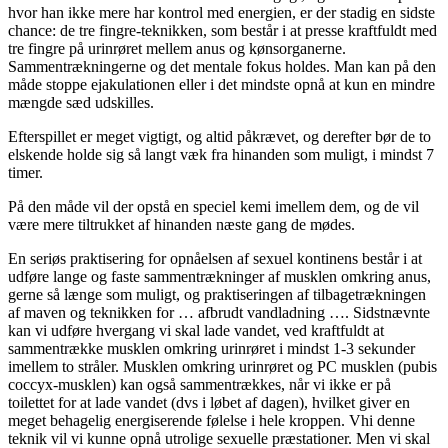
hvor han ikke mere har kontrol med energien, er der stadig en sidste
chance: de tre fingre-teknikken, som består i at presse kraftfuldt med
tre fingre på urinrøret mellem anus og kønsorganerne.
Sammentrækningerne og det mentale fokus holdes. Man kan på den
måde stoppe ejakulationen eller i det mindste opnå at kun en mindre
mængde sæd udskilles.
Efterspillet er meget vigtigt, og altid påkrævet, og derefter bør de to
elskende holde sig så langt væk fra hinanden som muligt, i mindst 7
timer.
På den måde vil der opstå en speciel kemi imellem dem, og de vil
være mere tiltrukket af hinanden næste gang de mødes.
En seriøs praktisering for opnåelsen af sexuel kontinens består i at
udføre lange og faste sammentrækninger af musklen omkring anus,
gerne så længe som muligt, og praktiseringen af tilbagetrækningen
af maven og teknikken for … afbrudt vandladning …. Sidstnævnte
kan vi udføre hvergang vi skal lade vandet, ved kraftfuldt at
sammentrække musklen omkring urinrøret i mindst 1-3 sekunder
imellem to stråler. Musklen omkring urinrøret og PC musklen (pubis
coccyx-musklen) kan også sammentrækkes, når vi ikke er på
toilettet for at lade vandet (dvs i løbet af dagen), hvilket giver en
meget behagelig energiserende følelse i hele kroppen. Vhi denne
teknik vil vi kunne opnå utrolige sexuelle præstationer. Men vi skal