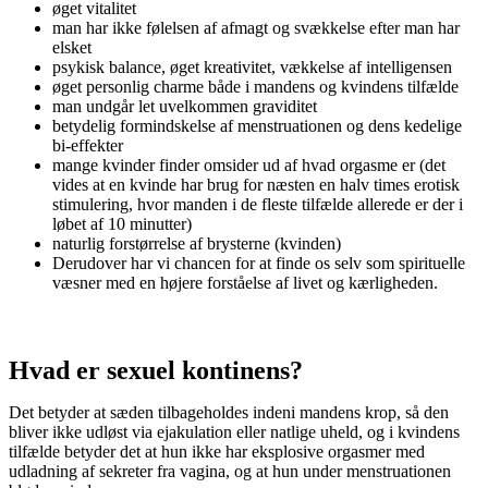
øget vitalitet
man har ikke følelsen af afmagt og svækkelse efter man har
elsket
psykisk balance, øget kreativitet, vækkelse af intelligensen
øget personlig charme både i mandens og kvindens tilfælde
man undgår let uvelkommen graviditet
betydelig formindskelse af menstruationen og dens kedelige
bi-effekter
mange kvinder finder omsider ud af hvad orgasme er (det
vides at en kvinde har brug for næsten en halv times erotisk
stimulering, hvor manden i de fleste tilfælde allerede er der i
løbet af 10 minutter)
naturlig forstørrelse af brysterne (kvinden)
Derudover har vi chancen for at finde os selv som spirituelle
væsner med en højere forståelse af livet og kærligheden.
Hvad er sexuel kontinens?
Det betyder at sæden tilbageholdes indeni mandens krop, så den
bliver ikke udløst via ejakulation eller natlige uheld, og i kvindens
tilfælde betyder det at hun ikke har eksplosive orgasmer med
udladning af sekreter fra vagina, og at hun under menstruationen