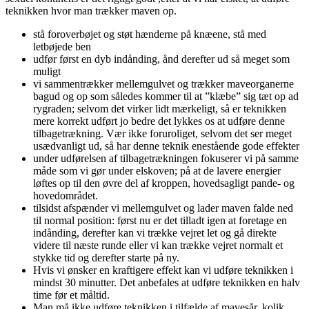
teknikken hvor man trækker maven op.
stå foroverbøjet og støt hænderne på knæene, stå med
letbøjede ben
udfør først en dyb indånding, ånd derefter ud så meget som
muligt
vi sammentrækker mellemgulvet og trækker maveorganerne
bagud og op som således kommer til at ”klæbe” sig tæt op ad
rygraden; selvom det virker lidt mærkeligt, så er teknikken
mere korrekt udført jo bedre det lykkes os at udføre denne
tilbagetrækning. Vær ikke foruroliget, selvom det ser meget
usædvanligt ud, så har denne teknik enestående gode effekter
under udførelsen af tilbagetrækningen fokuserer vi på samme
måde som vi gør under elskoven; på at de lavere energier
løftes op til den øvre del af kroppen, hovedsagligt pande- og
hovedområdet.
tilsidst afspænder vi mellemgulvet og lader maven falde ned
til normal position: først nu er det tilladt igen at foretage en
indånding, derefter kan vi trække vejret let og gå direkte
videre til næste runde eller vi kan trække vejret normalt et
stykke tid og derefter starte på ny.
Hvis vi ønsker en kraftigere effekt kan vi udføre teknikken i
mindst 30 minutter. Det anbefales at udføre teknikken en halv
time før et måltid.
Man må ikke udføre teknikken i tilfælde af mavesår, kolik,