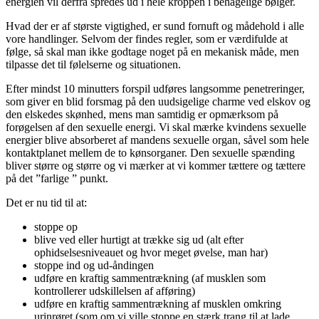
energien vil derfra spredes ud i hele kroppen i behagelige bølger.
Hvad der er af største vigtighed, er sund fornuft og mådehold i alle
vore handlinger. Selvom der findes regler, som er værdifulde at
følge, så skal man ikke godtage noget på en mekanisk måde, men
tilpasse det til følelserne og situationen.
Efter mindst 10 minutters forspil udføres langsomme penetreringer,
som giver en blid forsmag på den uudsigelige charme ved elskov og
den elskedes skønhed, mens man samtidig er opmærksom på
forøgelsen af den sexuelle energi. Vi skal mærke kvindens sexuelle
energier blive absorberet af mandens sexuelle organ, såvel som hele
kontaktplanet mellem de to kønsorganer. Den sexuelle spænding
bliver større og større og vi mærker at vi kommer tættere og tættere
på det ”farlige ” punkt.
Det er nu tid til at:
stoppe op
blive ved eller hurtigt at trække sig ud (alt efter
ophidselsesniveauet og hvor meget øvelse, man har)
stoppe ind og ud-åndingen
udføre en kraftig sammentrækning (af musklen som
kontrollerer udskillelsen af afføring)
udføre en kraftig sammentrækning af musklen omkring
urinrøret (som om vi ville stoppe en stærk trang til at lade