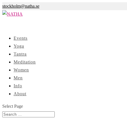
stockholm@natha.se
Events
Yoga
Tantra
Meditation
Women
Men
Info
About
Select Page