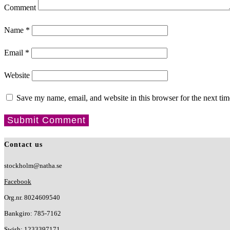
Comment
Name
*
Email
*
Website
Save my name, email, and website in this browser for the next ti
Contact us
stockholm@natha.se
Facebook
Org.nr. 8024609540
Bankgiro:
785-7162
Swish:
1233397171