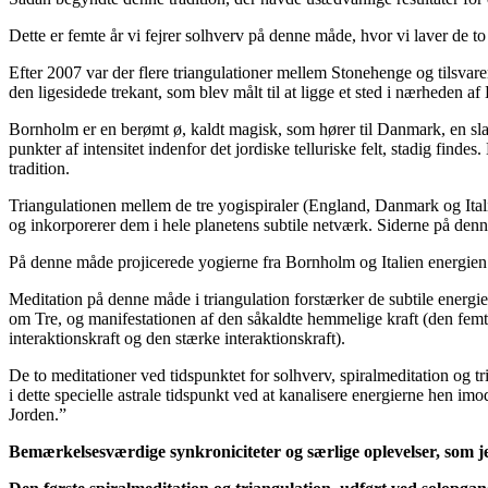
Dette er femte år vi fejrer solhverv på denne måde, hvor vi laver de to 
Efter 2007 var der flere triangulationer mellem Stonehenge og tilsvar
den ligesidede trekant, som blev målt til at ligge et sted i nærheden af 
Bornholm er en berømt ø, kaldt magisk, som hører til Danmark, en slag
punkter af intensitet indenfor det jordiske telluriske felt, stadig find
tradition.
Triangulationen mellem de tre yogispiraler (England, Danmark og Itali
og inkorporerer dem i hele planetens subtile netværk. Siderne på denne
På denne måde projicerede yogierne fra Bornholm og Italien energien 
Meditation på denne måde i triangulation forstærker de subtile energier
om Tre, og manifestationen af den såkaldte hemmelige kraft (den femte
interaktionskraft og den stærke interaktionskraft).
De to meditationer ved tidspunktet for solhverv, spiralmeditation og tr
i dette specielle astrale tidspunkt ved at kanalisere energierne hen imo
Jorden.”
Bemærkelsesværdige synkroniciteter og særlige oplevelser, som 