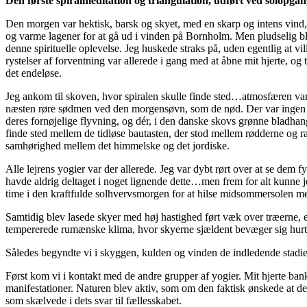
Den første spiralmeditation og triangulation, udført ved solopga
Den morgen var hektisk, barsk og skyet, med en skarp og intens vind, 
og varme lagener for at gå ud i vinden på Bornholm. Men pludselig ble
denne spirituelle oplevelse. Jeg huskede straks på, uden egentlig at v
rystelser af forventning var allerede i gang med at åbne mit hjerte, og 
det endeløse.
Jeg ankom til skoven, hvor spiralen skulle finde sted…atmosfæren va
næsten røre sødmen ved den morgensøvn, som de nød. Der var ingen b
deres fornøjelige flyvning, og dér, i den danske skovs grønne bladhang
finde sted mellem de tidløse bautasten, der stod mellem rødderne og ra
samhørighed mellem det himmelske og det jordiske.
Alle lejrens yogier var der allerede. Jeg var dybt rørt over at se dem 
havde aldrig deltaget i noget lignende dette…men frem for alt kunne j
time i den kraftfulde solhvervsmorgen for at hilse midsommersolen
Samtidig blev lasede skyer med høj hastighed ført væk over træerne, e
tempererede rumænske klima, hvor skyerne sjældent bevæger sig hurt
Således begyndte vi i skyggen, kulden og vinden de indledende stadier
Først kom vi i kontakt med de andre grupper af yogier. Mit hjerte ba
manifestationer. Naturen blev aktiv, som om den faktisk ønskede at de
som skælvede i dets svar til fællesskabet.