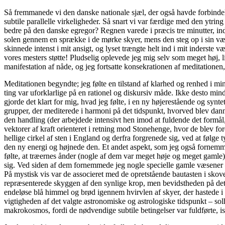
Så fremmanede vi den danske nationale sjæl, der også havde forbindelse
subtile parallelle virkeligheder. Så snart vi var færdige med den ytri
bedre på den danske egregor? Regnen varede i præcis tre minutter, indti
solen gennem en sprække i de mørke skyer, mens den steg op i sin vældi
skinnede intenst i mit ansigt, og lyset trængte helt ind i mit inders
vores mesters støtte! Pludselig oplevede jeg mig selv som meget høj, 
manifestation af nåde, og jeg fortsatte konsekrationen af meditationen,
Meditationen begyndte; jeg følte en tilstand af klarhed og renhed i 
ting var uforklarlige på en rationel og diskursiv måde. Ikke desto mindr
gjorde det klart for mig, hvad jeg følte, i en ny højerestående og synt
grupper, der mediterede i harmoni på det tidspunkt, hvorved blev danne
den handling (der arbejdede intensivt hen imod at fuldende det formål,
vektorer af kraft orienteret i retning mod Stonehenge, hvor de blev fo
hellige cirkel af sten i England og derfra forgrenede sig, ved at følge
den ny energi og højnede den. Et andet aspekt, som jeg også fornemme
følte, at træernes ånder (nogle af dem var meget høje og meget gamle
sig. Ved siden af dem fornemmede jeg nogle specielle gamle væsener – s
På mystisk vis var de associeret med de opretstående bautasten i skov
repræsenterede skyggen af den synlige krop, men bevidstheden på det su
endeløse blå himmel og brød igennem hvirvlen af skyer, der hastede i
vigtigheden af det valgte astronomiske og astrologiske tidspunkt – sol
makrokosmos, fordi de nødvendige subtile betingelser var fuldførte, is