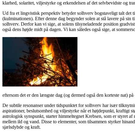
klarhed, solaritet, viljestyrke og erkendelsen af det selvbevidste og t
Ud fra et lingvistisk perspektiv betyder solhverv bogstaveligt talt det
(kulminationen). Efter denne dag begynder solen at stå lavere på sin t
solhverv. Derfor kan vi sige, at solens tilsyneladende position gradvi
også dens højde midt på dagen. Vi kan således også sige, at sommersol
eftersom det er den længste dag (og dermed også den korteste nat) på
De subtile resonanser under tidspunktet for solhverv har især tilknytni
aspirationer, beslutsomhed og viljestyrke når et højdepunkt, kraftigt s
astrologisk synspunkt, starter himmeltegnet Krebsen, som er styret a
mellem ild og vand. Disse to elementer, som tilsammen styrker hinanden,
sjælsdybde og kraft.