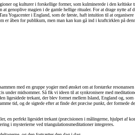
eligioner og kulturer i forskellige former, som kulminerede i den keltisk
 genoplive magien i de gamle hellige ritualer. For at drage nytte af 
ara Yogacenter i England, som de første, haft intuition til at organisere
m er åben for publikum, men man kan kun gå ind i kraftcirklen på denne 
and sammen med en gruppe yogier med ønsket om at forstærke resonansen
s under midsommer. Så fik vi ideen til at synkronisere med meditationer
i den ligesidede trekant, der blev formet mellem Island, England og, som
mme tid, og de sigtede efter at finde det præcise punkt, der formede de
er, en perfekt ligesidet trekant (præcisionen i målingerne, hjulpet af
ring i mysterierne ved triangulationsmeditationer integreres.
deltagerne, og den fortsætter den dag i dag.