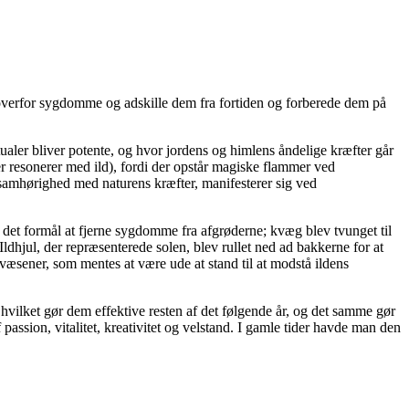
e overfor sygdomme og adskille dem fra fortiden og forberede dem på
ualer bliver potente, og hvor jordens og himlens åndelige kræfter går
r resonerer med ild), fordi der opstår magiske flammer ved
samhørighed med naturens kræfter, manifesterer sig ved
 det formål at fjerne sygdomme fra afgrøderne; kvæg blev tvunget til
hjul, der repræsenterede solen, blev rullet ned ad bakkerne for at
væsener, som mentes at være ude at stand til at modstå ildens
hvilket gør dem effektive resten af det følgende år, og det samme gør
assion, vitalitet, kreativitet og velstand. I gamle tider havde man den