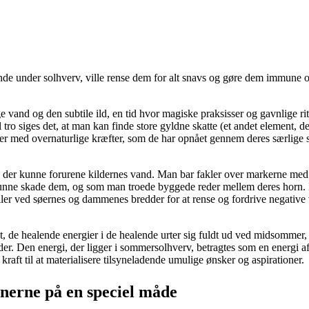
evende under solhverv, ville rense dem for alt snavs og gøre dem immun
 vand og den subtile ild, en tid hvor magiske praksisser og gavnlige rit
o siges det, at man kan finde store gyldne skatte (et andet element, de
er med overnaturlige kræfter, som de har opnået gennem deres særlige 
r, der kunne forurene kildernes vand. Man bar fakler over markerne med
nne skade dem, og som man troede byggede reder mellem deres horn. Ild
eller ved søernes og dammenes bredder for at rense og fordrive negative 
t, de healende energier i de healende urter sig fuldt ud ved midsommer, 
er. Den energi, der ligger i sommersolhverv, betragtes som en energi af p
aft til at materialisere tilsyneladende umulige ønsker og aspirationer.
ionerne på en speciel måde