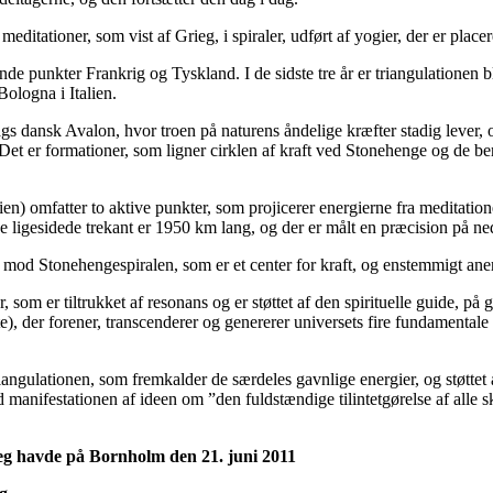
meditationer, som vist af Grieg, i spiraler, udført af yogier, der er place
ende punkter Frankrig og Tyskland. I de sidste tre år er triangulationen
Bologna i Italien.
s dansk Avalon, hvor troen på naturens åndelige kræfter stadig lever, o
es. Det er formationer, som ligner cirklen af kraft ved Stonehenge og de 
en) omfatter to aktive punkter, som projicerer energierne fra meditati
 ligesidede trekant er 1950 km lang, og der er målt en præcision på ned
mod Stonehengespiralen, som er et center for kraft, og enstemmigt ane
, som er tiltrukket af resonans og er støttet af den spirituelle guide, 
), der forener, transcenderer og genererer universets fire fundamentale
iangulationen, som fremkalder de særdeles gavnlige energier, og støttet 
d manifestationen af ideen om ”den fuldstændige tilintetgørelse af alle s
jeg havde på Bornholm den 21. juni 2011