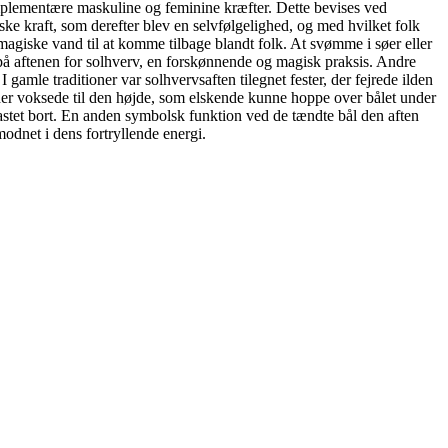
omplementære maskuline og feminine kræfter. Dette bevises ved
ske kraft, som derefter blev en selvfølgelighed, og med hvilket folk
 magiske vand til at komme tilbage blandt folk. At svømme i søer eller
g på aftenen for solhverv, en forskønnende og magisk praksis. Andre
 gamle traditioner var solhvervsaften tilegnet fester, der fejrede ilden
der voksede til den højde, som elskende kunne hoppe over bålet under
tet bort. En anden symbolsk funktion ved de tændte bål den aften
modnet i dens fortryllende energi.