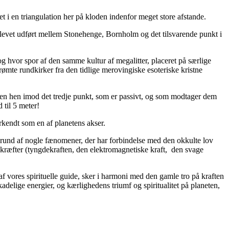
ret i en triangulation her på kloden indenfor meget store afstande.
 blevet udført mellem Stonehenge, Bornholm og det tilsvarende punkt i
g hvor spor af den samme kultur af megalitter, placeret på særlige
berømte rundkirker fra den tidlige merovingiske esoteriske kristne
onen hen imod det tredje punkt, som er passivt, og som modtager dem
 til 5 meter!
rkendt som en af planetens akser.
på grund af nogle fænomener, der har forbindelse med den okkulte lov
 kræfter (tyngdekraften, den elektromagnetiske kraft, den svage
af vores spirituelle guide, sker i harmoni med den gamle tro på kraften
kadelige energier, og kærlighedens triumf og spiritualitet på planeten,