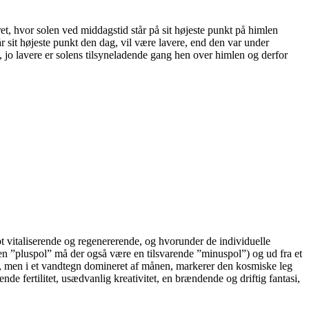
ret, hvor solen ved middagstid står på sit højeste punkt på himlen
r sit højeste punkt den dag, vil være lavere, end den var under
, jo lavere er solens tilsyneladende gang hen over himlen og derfor
ybt vitaliserende og regenererende, og hvorunder de individuelle
er en ”pluspol” må der også være en tilsvarende ”minuspol”) og ud fra et
t, men i et vandtegn domineret af månen, markerer den kosmiske leg
de fertilitet, usædvanlig kreativitet, en brændende og driftig fantasi,