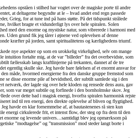
ehedens opståen i stilhed har vogtet over de magiske porte til andre
ventet, at deltagerne begyndte at le – hvad andet end regn passede
r, Grieg, for at tune ind på hans støtte. På det tidspunkt strålede
, hvilket bragte et vidunderligt lys over hele spiralen. Solen
hørighed med den enorme og mystiske natur, som vibrerede i harmoni med
en. Uden grund fik jeg tårer i øjnene ved oplevelsen af denne
 onde kræfter på jorden, samt spiritualitetens og kærlighedens triumf.
dukkede nye aspekter op som en urokkelig virkelighed, selv om mange
e intuition fortalte mig, at de var ”billeder” fra det overbevidste, som
tilt fællesskab langs kraftlinjerne på trekanten, dannet af de tre
et egentlig skulle ske. Jeg havde bare følelsen af et enormt ansvar for
, var den måde, hvormed energierne fra den danske gruppe fremstod som
e se disse enorme pile af bevidsthed, der subtilt samlede sig i den
ulært netværk, der lagde sig over hele kloden og rensede dens aura, gav
er, som var meget subtile og forfinede i den bornholmske skov. Jeg
ede over dette bad i magisk energi, hvorfra spiralen harmonisk rejste
ret ind til ren energi, den direkte oplevelse af bliven og flygtighed.
. Jeg havde en klar fornemmelse af, at bautastenenes rå sten kun
nergi cirkulerede frit, et intenst flow, der steg op fra dem til den
od det enorme og levende univers…samtidigt blev jeg opmærksom på
ergetiske ”modtagelse” og ”transmission” mod steder langt borte i