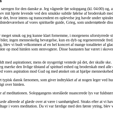
ng
særegen for den danske ø. Jeg vågnede før solopgang (kl. 04:00) og, all
v mit hjerte levende ved den smukke subtile følelse af broderskab med 
ille det, hvor intens og transcendent en oplevelse jeg havde under spiral
tilstedeværelsen af vores spirituelle guide, Grieg, som understøttede diss
r meget smuk og jeg kunne klart fornemme, i morgenens uforstyrrede st
iler, ingen menneskelig bevægelse, kun en dyb og regenererende fred, 
, blev vi budt velkommen af en hel koncert af mange tonaliteter af glad 
kte op mod himlen som stenvogtere. Disse bautasten har været i skoven f
fyldt med aspirationer, mens de nysgerrigt ventede på det, der skulle ske
eg mærke den livlige tilstand af spirituel enhed og broderskab med alle
 med vores aspiration mod Gud og med ønsket om at hjælpe menneskeh
t typisk dansk fænomen, som giver indtrykket af at nogen leger ved hurt
igt over himlen.
 af meditationen. Solopgangens storslåede nuancerede lys var fuldstændi
nkede allerede af glæde over at være i samhørighed. Straks efter at vi
ltage i vores meditation. Da vi var færdige med den første ytring, blev