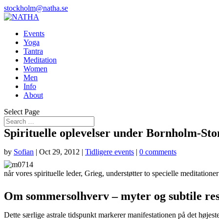
stockholm@natha.se
Events
Yoga
Tantra
Meditation
Women
Men
Info
About
Select Page
Spirituelle oplevelser under Bornholm-Ston
by
Sofian
|
Oct 29, 2012
|
Tidligere events
|
0 comments
når vores spirituelle leder, Grieg, understøtter to specielle meditati
Om sommersolhverv – myter og subtile re
Dette særlige astrale tidspunkt markerer manifestationen på det højeste