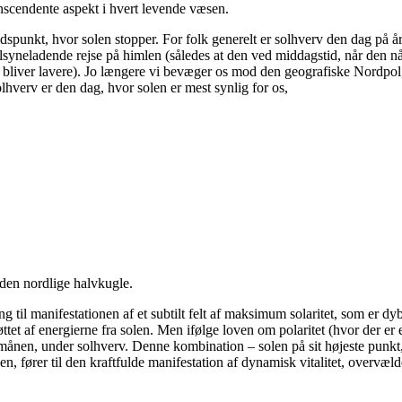
ranscendente aspekt i hvert levende væsen.
 tidspunkt, hvor solen stopper. For folk generelt er solhverv den dag på å
ilsyneladende rejse på himlen (således at den ved middagstid, når den nå
st bliver lavere). Jo længere vi bevæger os mod den geografiske Nordpol
hverv er den dag, hvor solen er mest synlig for os,
 den nordlige halvkugle.
ng til manifestationen af et subtilt felt af maksimum solaritet, som er d
tøttet af energierne fra solen. Men ifølge loven om polaritet (hvor der 
f månen, under solhverv. Denne kombination – solen på sit højeste punk
 fører til den kraftfulde manifestation af dynamisk vitalitet, overvælden