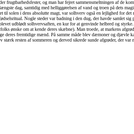
under frugtbarhedsfester, og man har fejret sammensmeltningen af de k
ts længste dag, samtidig med helliggørelsen af vand og troen på dets magi
 til solen i dens absolutte magt, var solhverv også en lejlighed for det
nfødselsritual. Nogle steder var badning i den dug, der havde samlet si
levet udblødt solhvervsaften, en kur for at genvinde helbred og styrke. I
f folks ønske om at kende deres skæbne). Man troede, at markens afgrø
sige deres fremtidige mænd. På samme måde blev dæmoner og djævle kas
blev stærk resten af sommeren og derved sikrede sunde afgrøder, der var 