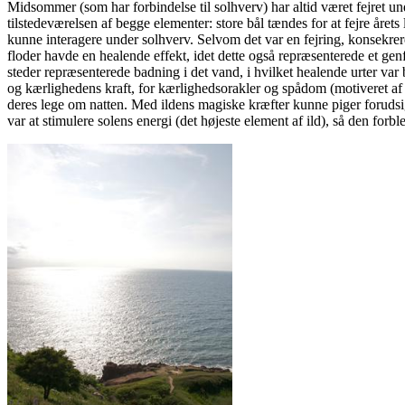
Midsommer (som har forbindelse til solhverv) har altid været fejret 
tilstedeværelsen af begge elementer: store bål tændes for at fejre åre
kunne interagere under solhverv. Selvom det var en fejring, konsekreret
floder havde en healende effekt, idet dette også repræsenterede et ge
steder repræsenterede badning i det vand, i hvilket healende urter var b
og kærlighedens kraft, for kærlighedsorakler og spådom (motiveret a
deres lege om natten. Med ildens magiske kræfter kunne piger forud
var at stimulere solens energi (det højeste element af ild), så den for