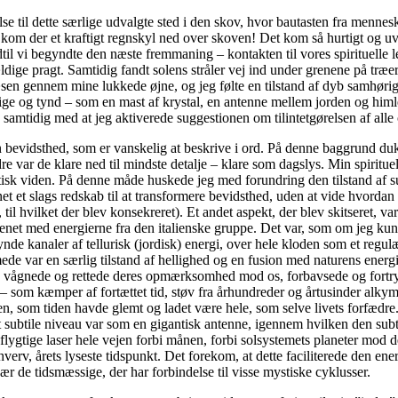
 til dette særlige udvalgte sted i den skov, hvor bautasten fra mennesk
ng kom der et kraftigt regnskyl ned over skoven! Det kom så hurtigt og u
l vi begyndte den næste fremmaning – kontakten til vores spirituelle lede
ge pragt. Samtidig fandt solens stråler vej ind under grenene på træerne
te væsen gennem mine lukkede øjne, og jeg følte en tilstand af dyb sam
lige og tynd – som en mast af krystal, en antenne mellem jorden og himl
 samtidig med at jeg aktiverede suggestionen om tilintetgørelsen af alle
min bevidsthed, som er vanskelig at beskrive i ord. På denne baggrund 
e var de klare ned til mindste detalje – klare som dagslys. Min spirituell
etisk viden. På denne måde huskede jeg med forundring den tilstand af sub
t et slags redskab til at transformere bevidsthed, uden at vide hvordan d
 til hvilket der blev konsekreret). Et andet aspekt, der blev skitseret
renet med energierne fra den italienske gruppe. Det var, som om jeg kunn
 tynde kanaler af tellurisk (jordisk) energi, over hele kloden som et reg
de var en særlig tilstand af hellighed og en fusion med naturens energi
) vågnede og rettede deres opmærksomhed mod os, forbavsede og fortryll
om kæmper af fortættet tid, støv fra århundreder og årtusinder alkymise
en, som tiden havde glemt og ladet være hele, som selve livets forfædre
btile niveau var som en gigantisk antenne, igennem hvilken den subtile e
 flygtige laser hele vejen forbi månen, forbi solsystemets planeter m
hverv, årets lyseste tidspunkt. Det forekom, at dette faciliterede den en
ær de tidsmæssige, der har forbindelse til visse mystiske cyklusser.