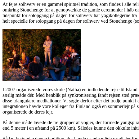
At fejre solhverv er en gammel spirituel tradition, som findes i alle r
omkring Stonehenge for at genopvække de gamle ceremonier i håb om at
tidspunkt for solopgang på dagen for solhverv har yogikollegerne fra T
helt specielle for solopgang på dagen for solhverv ved Stonehenge (so
I 2007 organiserede vores skole (Natha) en indledende rejse til Isl
særlig måde dér. Med henblik på synkronisering fandt rejsen sted præci
disse triangulære meditationer. Vi søgte derfor efter det tredje punkt 
integrationen havde vore kolleger fra Finland også en sommerlejr på sa
organiserede de deres lejr.
På denne måde lavede de tre grupper af yogier, der formede yangspiral
end 5 meter i en afstand på 2500 km). Således kunne den okkulte initie
Sådan begyndte denne tradition, der havde usædvanlige resultater for 