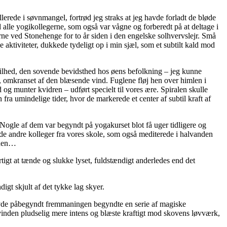
erede i søvnmangel, fortrød jeg straks at jeg havde forladt de bløde
alle yogikollegerne, som også var vågne og forberedt på at deltage i
erne ved Stonehenge for to år siden i den engelske solhvervslejr. Små
e aktiviteter, dukkede tydeligt op i min sjæl, som et subtilt kald mod
ilhed, den sovende bevidsthed hos øens befolkning – jeg kunne
omkranset af den blæsende vind. Fuglene fløj hen over himlen i
og munter kvidren – udført specielt til vores ære. Spiralen skulle
ra umindelige tider, hvor de markerede et center af subtil kraft af
. Nogle af dem var begyndt på yogakurset blot få uger tidligere og
 de andre kolleger fra vores skole, som også mediterede i halvanden
eden…
igt at tænde og slukke lyset, fuldstændigt anderledes end det
gt skjult af det tykke lag skyer.
 havde påbegyndt fremmaningen begyndte en serie af magiske
 vinden pludselig mere intens og blæste kraftigt mod skovens løvværk,