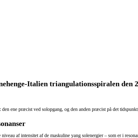
ehenge-Italien triangulationsspiralen den 2
oner: den ene præcist ved solopgang, og den anden præcist på det tidspu
sonanser
 niveau af intensitet af de maskuline yang solenergier – som er i resonan