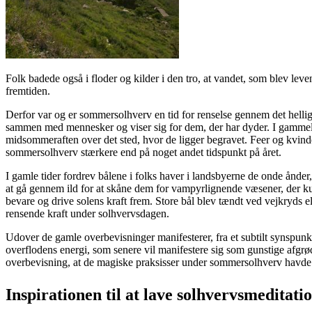
Folk badede også i floder og kilder i den tro, at vandet, som blev l
fremtiden.
Derfor var og er sommersolhverv en tid for renselse gennem det hellige
sammen med mennesker og viser sig for dem, der har dyder. I gammel tr
midsommeraften over det sted, hvor de ligger begravet. Feer og kvind
sommersolhverv stærkere end på noget andet tidspunkt på året.
I gamle tider fordrev bålene i folks haver i landsbyerne de onde ånde
at gå gennem ild for at skåne dem for vampyrlignende væsener, der ku
bevare og drive solens kraft frem. Store bål blev tændt ved vejkryds 
rensende kraft under solhvervsdagen.
Udover de gamle overbevisninger manifesterer, fra et subtilt synspunk
overflodens energi, som senere vil manifestere sig som gunstige afgrød
overbevisning, at de magiske praksisser under sommersolhverv havde kr
Inspirationen til at lave solhvervsmeditat