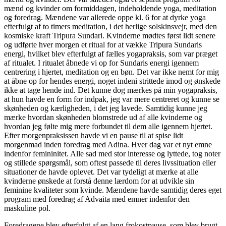
mænd og kvinder om formiddagen, indeholdende yoga, meditation
og foredrag. Mændene var allerede oppe kl. 6 for at dyrke yoga
efterfulgt af to timers meditation, i det herlige solskinsvejr, med den
kosmiske kraft Tripura Sundari. Kvinderne mødtes først lidt senere
og udførte hver morgen et ritual for at vække Tripura Sundaris
energi, hvilket blev efterfulgt af fælles yogapraksis, som var præget
af ritualet. I ritualet åbnede vi op for Sundaris energi igennem
centrering i hjertet, meditation og en bøn. Det var ikke nemt for mig
at åbne op for hendes energi, noget indeni strittede imod og ønskede
ikke at tage hende ind. Det kunne dog mærkes på min yogapraksis,
at hun havde en form for indpak
, jeg var mere centreret og kunne se
skønheden og kærligheden, i det jeg lavede. Samtidig kunne jeg
mærke hvordan skønheden blomstrede ud af alle kvinderne og
hvordan jeg følte mig mere forbundet til dem alle igennem hjertet.
Efter morgenpraksissen havde vi en pause til at spise lidt
morgenmad inden foredrag med Adina. Hver dag var et nyt emne
indenfor femininitet. Alle sad med stor interesse og lyttede, tog noter
og stillede spørgsmål, som oftest passede til deres livssituation eller
situationer de havde oplevet. Det var tydeligt at mærke at alle
kvinderne ønskede at forstå denne lærdom for at udvikle sin
feminine kvaliteter som kvinde. Mændene havde samtidig deres eget
program med foredrag af Advaita med emner indenfor den
maskuline pol.
Foredragene blev efterfulgt af en lang frokostpause, som blev brugt