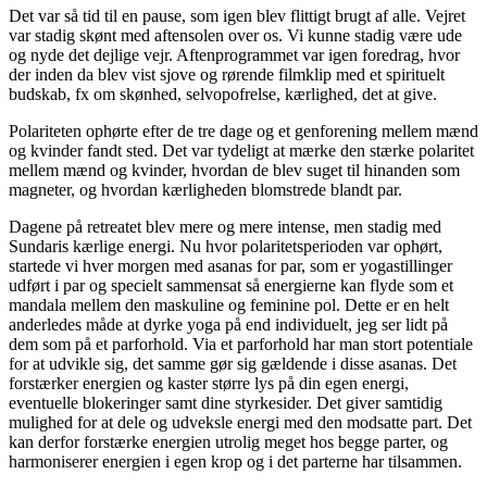
Det var så tid til en pause, som igen blev flittigt brugt af alle. Vejret
var stadig skønt med aftensolen over os. Vi kunne stadig være ude
og nyde det dejlige vejr. Aftenprogrammet var igen foredrag, hvor
der inden da blev vist sjove og rørende filmklip med et spirituelt
budskab, fx om skønhed, selvopofrelse, kærlighed, det at give.
Polariteten ophørte efter de tre dage og et genforening mellem mænd
og kvinder fandt sted. Det var tydeligt at mærke den stærke polaritet
mellem mænd og kvinder, hvordan de blev suget til hinanden som
magneter, og hvordan kærligheden blomstrede blandt par.
Dagene på retreatet blev mere og mere intense, men stadig med
Sundaris kærlige energi. Nu hvor polaritetsperioden var ophørt,
startede vi hver morgen med asanas for par, som er yogastillinger
udført i par og specielt sammensat så energierne kan flyde som et
mandala mellem den maskuline og feminine pol. Dette er en helt
anderledes måde at dyrke yoga på end individuelt, jeg ser lidt på
dem som på et parforhold. Via et parforhold har man stort potentiale
for at udvikle sig, det samme gør sig gældende i disse asanas. Det
forstærker energien og kaster større lys på din egen energi,
eventuelle blokeringer samt dine styrkesider. Det giver samtidig
mulighed for at dele og udveksle energi med den modsatte part. Det
kan derfor forstærke energien utrolig meget hos begge parter, og
harmoniserer energien i egen krop og i det parterne har tilsammen.