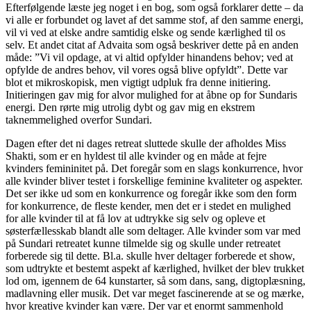
Efterfølgende læste jeg noget i en bog, som også forklarer dette – da
vi alle er forbundet og lavet af det samme stof, af den samme energi,
vil vi ved at elske andre samtidig elske og sende kærlighed til os
selv. Et andet citat af Advaita som også beskriver dette på en anden
måde: ”Vi vil opdage, at vi altid opfylder hinandens behov; ved at
opfylde de andres behov, vil vores også blive opfyldt”. Dette var
blot et mikroskopisk, men vigtigt udpluk fra denne initiering.
Initieringen gav mig for alvor mulighed for at åbne op for Sundaris
energi. Den rørte mig utrolig dybt og gav mig en ekstrem
taknemmelighed overfor Sundari.
Dagen efter det ni dages retreat sluttede skulle der afholdes Miss
Shakti, som er en hyldest til alle kvinder og en måde at fejre
kvinders femininitet på. Det foregår som en slags konkurrence, hvor
alle kvinder bliver testet i forskellige feminine kvaliteter og aspekter.
Det ser ikke ud som en konkurrence og foregår ikke som den form
for konkurrence, de fleste kender, men det er i stedet en mulighed
for alle kvinder til at få lov at udtrykke sig selv og opleve et
søsterfællesskab blandt alle som deltager. Alle kvinder som var med
på Sundari retreatet kunne tilmelde sig og skulle under retreatet
forberede sig til dette. Bl.a. skulle hver deltager forberede et show,
som udtrykte et bestemt aspekt af kærlighed, hvilket der blev trukket
lod om, igennem de 64 kunstarter, så som dans, sang, digtoplæsning,
madlavning eller musik. Det var meget fascinerende at se og mærke,
hvor kreative kvinder kan være. Der var et enormt sammenhold