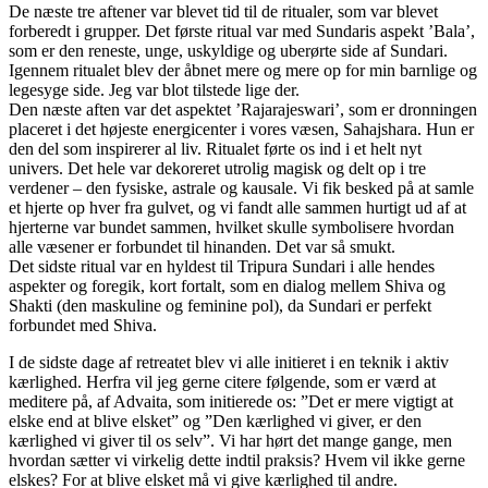
De næste tre aftener var blevet tid til de ritualer, som var blevet
forberedt i grupper. Det første ritual var med Sundaris aspekt ’Bala’,
som er den reneste, unge, uskyldige og uberørte side af Sundari.
Igennem ritualet blev der åbnet mere og mere op for min barnlige og
legesyge side. Jeg var blot tilstede lige der.
Den næste aften var det aspektet ’Rajarajeswari’, som er dronningen
placeret i det højeste energicenter i vores væsen, Sahajshara. Hun er
den del som inspirerer al liv. Ritualet førte os ind i et helt nyt
univers. Det hele var dekoreret utrolig magisk og delt op i tre
verdener – den fysiske, astrale og kausale. Vi fik besked på at samle
et hjerte op hver fra gulvet, og vi fandt alle sammen hurtigt ud af at
hjerterne var bundet sammen, hvilket skulle symbolisere hvordan
alle væsener er forbundet til hinanden. Det var så smukt.
Det sidste ritual var en hyldest til Tripura Sundari i alle hendes
aspekter og foregik, kort fortalt, som en dialog mellem Shiva og
Shakti (den maskuline og feminine pol), da Sundari er perfekt
forbundet med Shiva.
I de sidste dage af retreatet blev vi alle initieret i en teknik i aktiv
kærlighed. Herfra vil jeg gerne citere følgende, som er værd at
meditere på, af Advaita, som initierede os: ”Det er mere vigtigt at
elske end at blive elsket” og ”Den kærlighed vi giver, er den
kærlighed vi giver til os selv”. Vi har hørt det mange gange, men
hvordan sætter vi virkelig dette indtil praksis? Hvem vil ikke gerne
elskes? For at blive elsket må vi give kærlighed til andre.