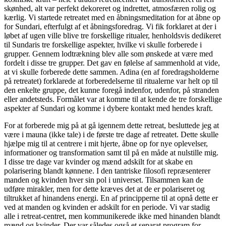
skønhed, alt var perfekt dekoreret og indrettet, atmosfæren rolig og
kærlig. Vi startede retreatet med en åbningsmeditation for at åbne op
for Sundari, efterfulgt af et åbningsforedrag. Vi fik forklaret at der i
løbet af ugen ville blive tre forskellige ritualer, henholdsvis dedikeret
til Sundaris tre forskellige aspekter, hvilke vi skulle forberede i
grupper. Gennem lodtrækning blev alle som ønskede at være med
fordelt i disse tre grupper. Det gav en følelse af sammenhold at vide,
at vi skulle forberede dette sammen. Adina (en af foredragsholderne
på retreatet) forklarede at forberedelserne til ritualerne var helt op til
den enkelte gruppe, det kunne foregå indenfor, udenfor, på stranden
eller andetsteds. Formålet var at komme til at kende de tre forskellige
aspekter af Sundari og komme i dybere kontakt med hendes kraft.
For at forberede mig på at gå igennem dette retreat, besluttede jeg at
være i mauna (ikke tale) i de første tre dage af retreatet. Dette skulle
hjælpe mig til at centrere i mit hjerte, åbne op for nye oplevelser,
informationer og transformation samt til på en måde at nulstille mig.
I disse tre dage var kvinder og mænd adskilt for at skabe en
polarisering blandt kønnene. I den tantriske filosofi repræsenterer
manden og kvinden hver sin pol i universet. Tilsammen kan de
udføre mirakler, men for dette kræves det at de er polariseret og
tiltrukket af hinandens energi. En af principperne til at opnå dette er
ved at manden og kvinden er adskilt for en periode. Vi var stadig
alle i retreat-centret, men kommunikerede ikke med hinanden blandt
mænd og kvinder. Der var således også et separat program for