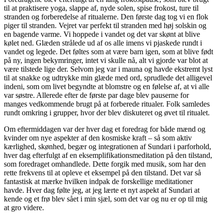
til at praktisere yoga, slappe af, nyde solen, spise frokost, ture til
stranden og forberedelse af ritualerne. Den første dag tog vi en flok
piger til stranden. Vejret var perfekt til stranden med høj solskin og
en bagende varme. Vi hoppede i vandet og det var skønt at blive
kølet ned. Glæden strålede ud af os alle imens vi pjaskede rundt i
vandet og legede. Det føltes som at være barn igen, som at blive født
på ny, ingen bekymringer, intet vi skulle nå, alt vi gjorde var blot at
være tilstede lige der. Selvom jeg var i mauna og havde ekstremt lyst
til at snakke og udtrykke min glæde med ord, sprudlede det alligevel
indeni, som om livet begyndte at blomstre og en følelse af, at vi alle
var søstre. Allerede efter de første par dage blev pauserne for
manges vedkommende brugt på at forberede ritualer. Folk samledes
rundt omkring i grupper, hvor der blev diskuteret og øvet til ritualet.
Om eftermiddagen var der hver dag et foredrag for både mænd og
kvinder om nye aspekter af den kosmiske kraft – så som aktiv
kærlighed, skønhed, begær og integrationen af Sundari i parforhold,
hver dag efterfulgt af en eksemplifikationsmeditation på den tilstand,
som foredraget omhandlede. Dette forgik med musik, som har den
rette frekvens til at opleve et eksempel på den tilstand. Det var så
fantastisk at mærke hvilken indpak de forskellige meditationer
havde. Hver dag følte jeg, at jeg lærte et nyt aspekt af Sundari at
kende og et frø blev sået i min sjæl, som det var og nu er op til mig
at gro videre.