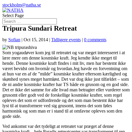
stockholm@natha.se
Select Page
Tripura Sundari Retreat
by
Sofian
|
Oct 15, 2014
|
Tidligere events
|
0 comments
Som yogaudøver kom jeg til retreatet og var meget interesseret i at
lære mere om denne kosmiske kraft. Jeg kendte ikke meget til
hende. Denne kosmiske kraft findes i mit liv, men har bestemt ikke
været bevidst om hvornår og hvordan.Jeg havde en forventning om
at hun var en af de ”milde” kosmiske krafter eftersom kærlighed og
skønhed synes meget harmløst. Det var dog ikke just tilfældet – som
de ni andre kosmiske krafter har TS både en grusom og en god side.
Det er ikke det samme for alle hvad man betragter eller vurderer som
grusomt eller godt ved de forskellige kosmiske krafter, som regel
opleves det som er udfordrende og det som man bestemt ikke har
lyst til at transformere ved sig grusomt, imens det som føles
harmonisk og som man er i stand til at omfavne opleves som den
gode side.
Ved ankomst var det tydeligt at retreatet var præget af denne
kosmiske kraft – hele Paradis retreatcenter var transformeret til ren