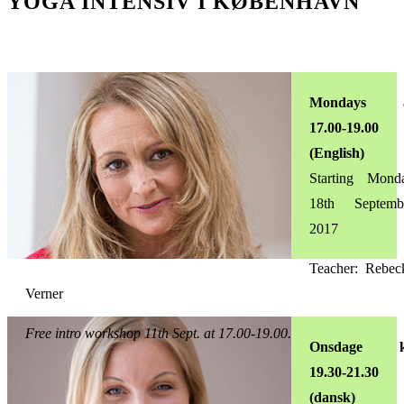
YOGA INTENSIV I KØBENHAVN
Mondays 
17.00-19.00
(English)
Starting Mond
18th Septemb
2017
Teacher: Rebec
Verner
Free intro workshop 11th Sept. at 17.00-19.00.
Onsdage k
19.30-21.30
(dansk)