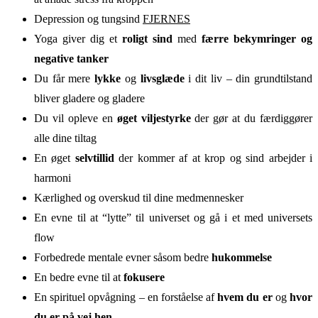
Depression og tungsind
FJERNES
Yoga giver dig et
roligt sind
med
færre bekymringer og
negative tanker
Du får mere
lykke
og
livsglæde
i dit liv – din grundtilstand
bliver gladere og gladere
Du vil opleve en
øget viljestyrke
der gør at du færdiggører
alle dine tiltag
En øget
selvtillid
der kommer af at krop og sind arbejder i
harmoni
Kærlighed og overskud til dine medmennesker
En evne til at “lytte” til universet og gå i et med universets
flow
Forbedrede mentale evner såsom bedre
hukommelse
En bedre evne til at
fokusere
En spirituel opvågning – en forståelse af
hvem du er
og
hvor
du er på vej hen