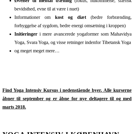
Øvelser til mental træning
(fokus, hukommelse, sfærisk
bevidsthed, evne til at være i nuet)
Informationer om
kost og diæt
(bedre forbrænding,
forbyggelse af sygdom, bedre energi omsætning i kroppen)
Initieringer
i mere avancerede yogaformer som Mahavidya
Yoga, Svara Yoga, og visse retninger indenfor Tibetansk Yoga
og meget meget mere…
Find Yoga Intensiv Kursus i nedenstående byer. Alle kurserne
åbner til september og er åbne for nye deltagere til og med
marts 2018.