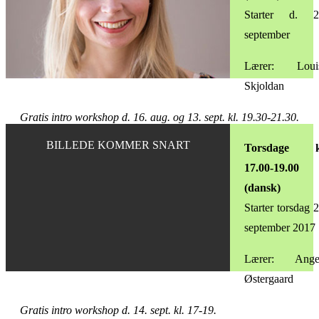
Starter d. 2
september
Lærer: Loui
Skjoldan
Gratis intro workshop d. 16. aug. og 13. sept. kl. 19.30-21.30.
BILLEDE KOMMER SNART
Torsdage k
17.00-19.00
(dansk)
Starter torsdag 2
september 2017
Lærer: Ange
Østergaard
Gratis intro workshop d. 14. sept. kl. 17-19.