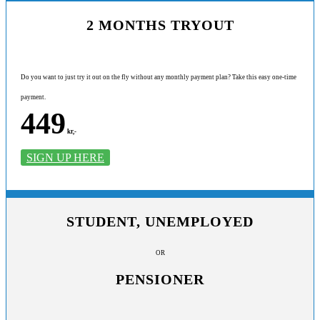
2 MONTHS TRYOUT
Do you want to just try it out on the fly without any monthly payment plan? Take this easy one-time
payment.
449
kr,-
SIGN UP HERE
STUDENT, UNEMPLOYED
OR
PENSIONER