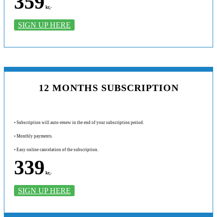
359
kr,-
SIGN UP HERE
12 MONTHS SUBSCRIPTION
• Subscription will auto-renew in the end of your subscription period.
• Monthly payments.
• Easy online cancelation of the subscription.
339
kr,-
SIGN UP HERE